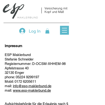
Versicherung mit
Kopf und Maß
Log In
Impressum
ESP Maklerbund
Stefanie Schneider
Registernummer: D-OCSM-XHHEM-98
Apfelstrasse 40
32130 Enger
phone:
05224 9299197
Mobil:
0172 6205611
mail:
info@esp-maklerbund.de
mail:
www.esp-maklerbund.de
Aufsichtsbehörde für die Erlaubnis nach §